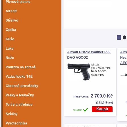
Plynové pistole
Airsoft
Střelivo
Optika
Kuše
Luky
Airsoft Pistole Walther P99
Air
DAO AGCO2
Hec
Nože
AEG
Airsoft
Pouzdra na zbraně
pitole Walther P99
DAO AGCO2
Walther P99
Vzduchovky T4E
Obranné prostředky
Praky a foukačky
2 700,0 Kč
naše cena
(121,5 Euro)
Terče a střelnice
skladem
Svítilny
Pyrotechnika