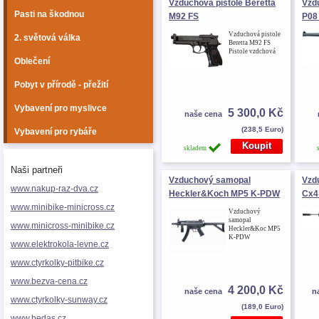
Vzduchová pistole Beretta
Vzd
Pasti na škodnou
M92 FS
P08
Vzduchová pistole
2. světová válka
Beretta M92 FS
Pistole vzdchová
Oblečení
Pobyt v přírodě - přežití
Vybavení pro myslivce
5 300,0 Kč
naše cena
(238,5 Euro)
Vybavení pro rybáře
skladem
Naši partneři
Vzduchový samopal
Vzd
www.nakup-raz-dva.cz
Heckler&Koch MP5 K-PDW
Cx4
www.minibike-minicross.cz
Vzduchový
samopal
www.minicross-minibike.cz
Heckler&Koc MP5
K-PDW
www.elektrokola-levne.cz
www.ctyrkolky-pitbike.cz
www.bezva-cena.cz
4 200,0 Kč
naše cena
n
www.ctyrkolky-sunway.cz
(189,0 Euro)
www.bedas.cz