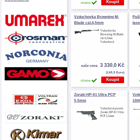
skladem
Vzduchovka Browning M-
Puš
Blade cal.4,5mm
las
Vzduchovka
Browning M-Blade
cal.4,5mm
Vzduchová
3 330,0 Kč
naše cena
(149,9 Euro)
skladem
Zoraki HP-01 Ultra PCP
Vzd
5,5mm
100
Vzduchová pistole
Zoraki HP-01 Ultra
PCP 5,5mm