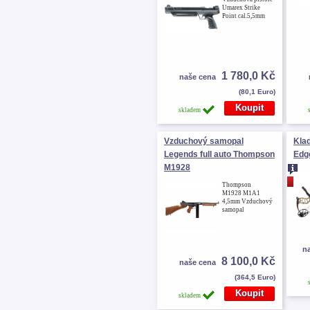
Umarex Strike
Point cal.5,5mm
1 780,0 Kč
naše cena
(80,1 Euro)
skladem
Vzduchový samopal
Klad
Legends full auto Thompson
Edg
M1928
akce
Thompson
M1928 M1A1
4,5mm Vzduchový
samopal
n
8 100,0 Kč
naše cena
(364,5 Euro)
skladem