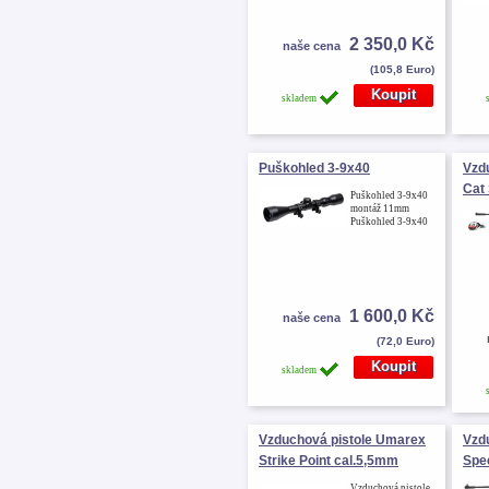
2 350,0 Kč
naše cena
(105,8 Euro)
skladem
Puškohled 3-9x40
Vzd
Cat
Puškohled 3-9x40
montáž 11mm
Puškohled 3-9x40
1 600,0 Kč
naše cena
(72,0 Euro)
skladem
Vzduchová pistole Umarex
Vzd
Strike Point cal.5,5mm
Spe
Vzduchová pistole