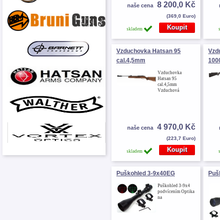
8 200,0 Kč
naše cena
(369,0 Euro)
skladem
Vzduchovka Hatsan 95
Vzd
cal.4,5mm
100
Vzduchovka
Hatsan 95
cal.4,5mm
Vzduchová
4 970,0 Kč
naše cena
(223,7 Euro)
skladem
Puškohled 3-9x40EG
Puš
Puškohled 3-9x4
podvícením Optika
na