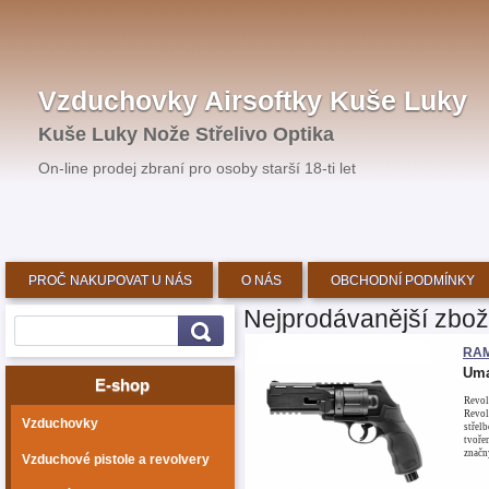
Vzduchovky Airsoftky Kuše Luky
Kuše Luky Nože Střelivo Optika
On-line prodej zbraní pro osoby starší 18-ti let
PROČ NAKUPOVAT U NÁS
O NÁS
OBCHODNÍ PODMÍNKY
Nejprodávanější zbož
RAM
Uma
E-shop
Revol
Revol
Vzduchovky
střel
tvoře
značn
Vzduchové pistole a revolvery