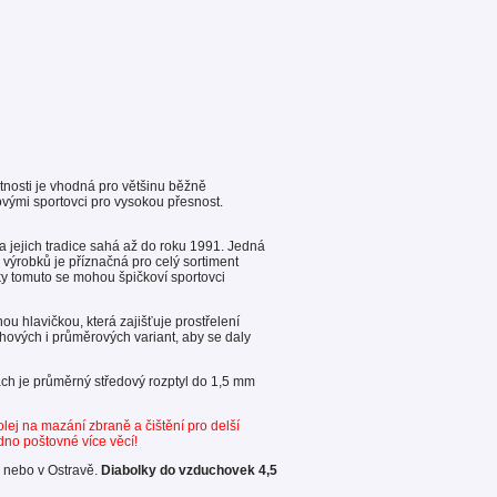
tnosti je vhodná pro většinu běžně
ovými sportovci pro vysokou přesnost.
 a jejich tradice sahá až do roku 1991. Jedná
 výrobků je příznačná pro celý sortiment
íky tomuto se mohou špičkoví sportovci
u hlavičkou, která zajišťuje prostřelení
hových i průměrových variant, aby se daly
ách je průměrný středový rozptyl do 1,5 mm
lej na mazání zbraně a čištění pro delší
edno poštovné více věcí!
 nebo v Ostravě.
Diabolky do vzduchovek 4,5