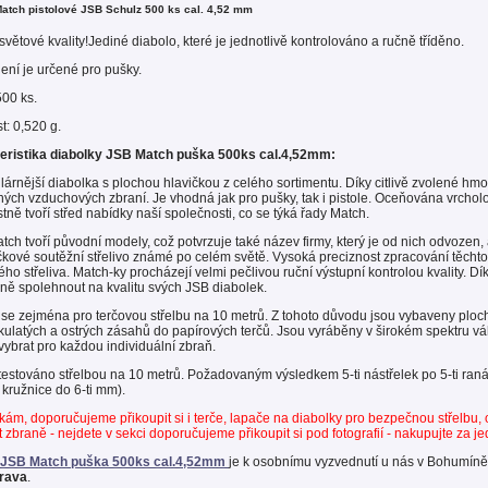
Match pistolové JSB Schulz 500 ks cal. 4,52 mm
světové kvality!Jediné diabolo, které je jednotlivě kontrolováno a ručně tříděno.
lení je určené pro pušky.
500 ks.
: 0,520 g.
eristika diabolky JSB Match puška 500ks cal.4,52mm
:
árnější diabolka s plochou hlavičkou z celého sortimentu. Díky citlivě zvolené hmo
ých vzduchových zbraní. Je vhodná jak pro pušky, tak i pistole. Oceňována vrchol
ně tvoří střed nabídky naší společnosti, co se týká řady Match.
ch tvoří původní modely, což potvrzuje také název firmy, který je od nich odvozen,
čkové soutěžní střelivo známé po celém světě. Vysoká preciznost zpracování těchto
ho střeliva. Match-ky procházejí velmi pečlivou ruční výstupní kontrolou kvality. D
ě spolehnout na kvalitu svých JSB diabolek.
se zejména pro terčovou střelbu na 10 metrů. Z tohoto důvodu jsou vybaveny plocho
kulatých a ostrých zásahů do papírových terčů. Jsou vyráběny v širokém spektru vá
vybrat pro každou individuální zbraň.
 testováno střelbou na 10 metrů. Požadovaným výsledkem 5-ti nástřelek po 5-ti ran
kružnice do 6-ti mm).
kám, doporučujeme přikoupit si i terče, lapače na diabolky pro bezpečnou střelbu, o
t zbraně - nejdete v sekci doporučujeme přikoupit si pod fotografií - nakupujte za j
 JSB Match puška 500ks cal.4,52mm
je k osobnímu vyzvednutí u nás v Bohumíně
rava
.