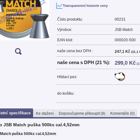
Transparentní historie ceny
Číslo produktu:
00231
Výrobce:
JSB Match
EAN kód:
000020-500
naše cena bez DPH :
247,1 Kč
(11,1 
naše cena s DPH (21 %):
299,0 Kč
(1
Hlídací pes:
do košíku:
etní specifikace
Ke stažení
Doporučujeme přikoupit (8)
Komentáře (0)
o JSB Match puška 500ks cal.4,52mm
 Match puška 500ks cal.4,52mm