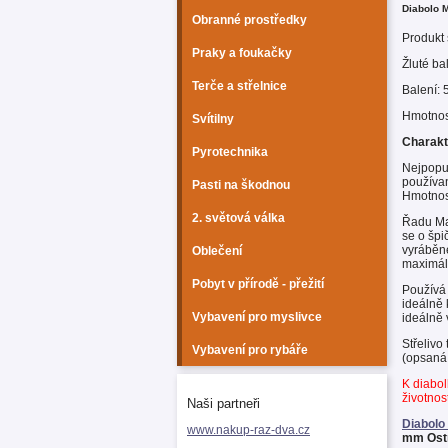
Diabolo 
Obranné prostředky
Produkt 
Praky a foukačky
Žluté ba
Terče a střelnice
Balení: 
Hmotnost
Svítilny
Charakt
Pyrotechnika
Nejpopul
používan
Pasti na škodnou
Hmotnost
2. světová válka
Řadu Mat
se o špi
vyráběné
Oblečení
maximáln
Pobyt v přírodě - přežití
Používá 
ideálně 
Vybavení pro myslivce
ideálně 
Střelivo
Vybavení pro rybáře
(opsaná 
K diabol
životnos
Naši partneři
Diabolo
www.nakup-raz-dva.cz
mm Ost