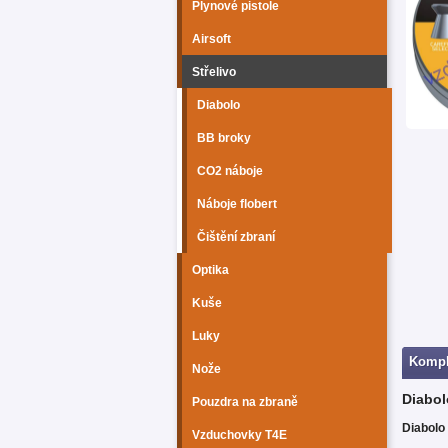
Plynové pistole
Airsoft
Střelivo
Diabolo
BB broky
CO2 náboje
Náboje flobert
Čištění zbraní
Optika
Kuše
Luky
Kompl
Nože
Diabol
Pouzdra na zbraně
Diabolo
Vzduchovky T4E