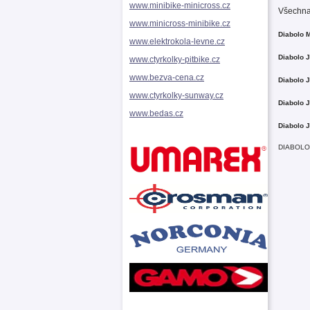
www.minibike-minicross.cz
Všechna
www.minicross-minibike.cz
Diabolo 
www.elektrokola-levne.cz
Diabolo 
www.ctyrkolky-pitbike.cz
www.bezva-cena.cz
Diabolo 
www.ctyrkolky-sunway.cz
Diabolo 
www.bedas.cz
Diabolo 
DIABOLO