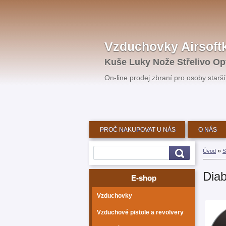
Vzduchovky Airsoft
Kuše Luky Nože Střelivo Op
On-line prodej zbraní pro osoby starší 
PROČ NAKUPOVAT U NÁS
O NÁS
»
Úvod
S
Dia
E-shop
Vzduchovky
Vzduchové pistole a revolvery