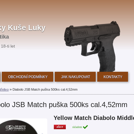
ky Kuše Luky
tika
18-ti let
OBCHODNÍ PODMÍNKY
JAK NAKUPOVAT
KONTAKTY
»
třelivo
Diabolo JSB Match puška 500ks cal.4,52mm
bolo JSB Match puška 500ks cal.4,52mm
Yellow Match Diabolo Middl
akce
skladem