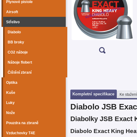
Plynové pistole
Airsoft
Střelivo
Diabolo
BB broky
CO2 náboje
Náboje flobert
Čištění zbraní
Optika
Kuše
Kompletní specifikace
Ke stažení
Luky
Diabolo JSB Exac
Nože
Diabolky JSB Exact 
Pouzdra na zbraně
Diabolo Exact King Hea
Vzduchovky T4E