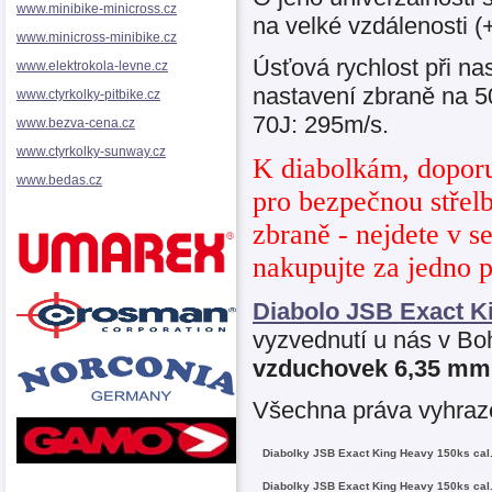
www.minibike-minicross.cz
na velké vzdálenosti 
www.minicross-minibike.cz
Úsťová rychlost při na
www.elektrokola-levne.cz
nastavení zbraně na 5
www.ctyrkolky-pitbike.cz
70J: 295m/s.
www.bezva-cena.cz
www.ctyrkolky-sunway.cz
K diabolkám, doporuč
www.bedas.cz
pro bezpečnou střelb
zbraně - nejdete v s
nakupujte za jedno p
Diabolo JSB Exact K
vyzvednutí u nás v B
vzduchovek 6,35 mm
Všechna práva vyhraz
Diabolky JSB Exact King Heavy 150ks ca
Diabolky JSB Exact King Heavy 150ks ca