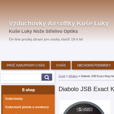
Vzduchovky Airsoftky Kuše Luky
Kuše Luky Nože Střelivo Optika
On-line prodej zbraní pro osoby starší 18-ti let
PROČ NAKUPOVAT U NÁS
O NÁS
OBCHODNÍ PODMÍNKY
»
»
Úvod
Střelivo
Diabolo JSB Exact King H
Diabolo JSB Exact 
E-shop
Vzduchovky
Vzduchové pistole a revolvery