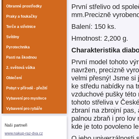
První střelivo od spol
Obranné prostředky
mm.Precizně vyrobeno,
Praky a foukačky
Balení: 150 ks.
Terče a střelnice
Hmotnost: 2,200 g.
Svítilny
Pyrotechnika
Charakteristika dia
Pasti na škodnou
První model tohoto výr
2. světová válka
navržen, precizně vyrob
velmi přesný! Jsme si 
Oblečení
ke středu nabídky na t
Pobyt v přírodě - přežití
vzduchové pušky této r
Vybavení pro myslivce
tohoto střeliva v Čes
zbraní na zbrojní pas, 
Vybavení pro rybáře
palnou zbraň i pro lov 
kde je toto povoleno le
Naši partneři
www.nakup-raz-dva.cz
O jeho univerzálnosti s